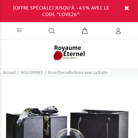
[OFFRE SPÉCIALE] JUSQU'À -45% AVEC LE
CODE "LOVE26"
Accueil
NOS OFFRES
Rose Éternelle Noire avec sa Boite