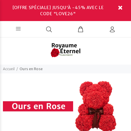
[OFFRE SPÉCIALE] JUSQU'À -45% AVEC LE
CODE "LOVE26"
Accueil
Ours en Rose