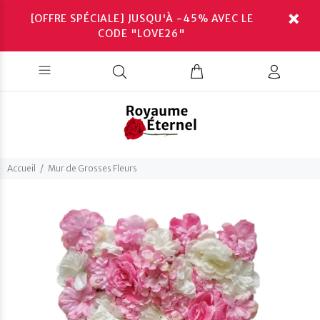
[OFFRE SPÉCIALE] JUSQU'À -45% AVEC LE
CODE "LOVE26"
Accueil
Mur de Grosses Fleurs