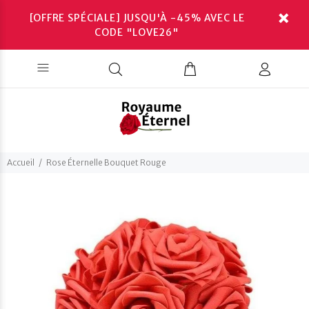
[OFFRE SPÉCIALE] JUSQU'À -45% AVEC LE
CODE "LOVE26"
Accueil
Rose Éternelle Bouquet Rouge