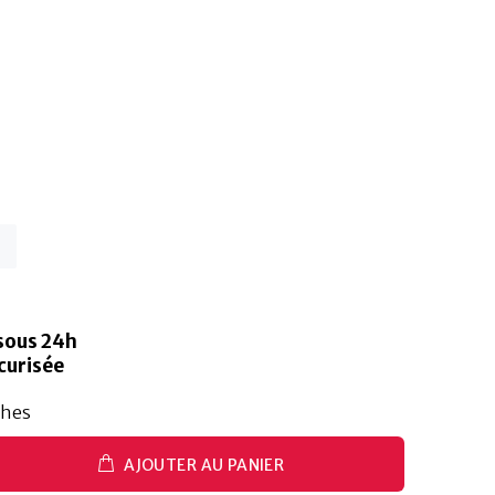
sous 24h
curisée
ches
AJOUTER AU PANIER