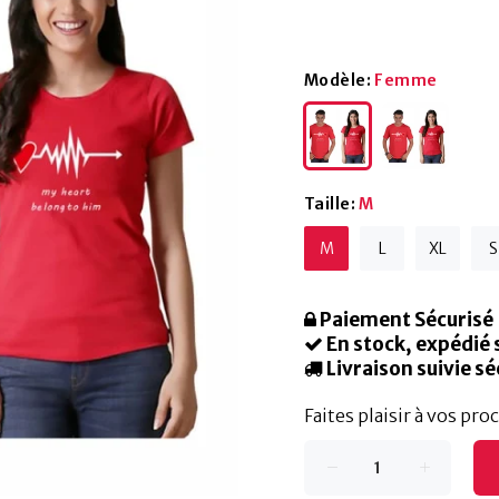
Modèle:
Femme
Taille:
M
M
L
XL
S
Paiement Sécurisé
En stock, expédié 
Livraison suivie sé
Faites plaisir à vos pro