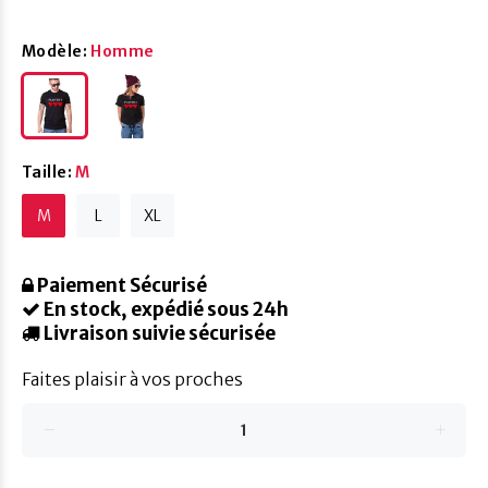
Modèle:
Homme
Taille:
M
M
L
XL
Paiement Sécurisé
En stock, expédié sous 24h
Livraison suivie sécurisée
Faites plaisir à vos proches