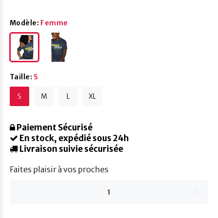
Modèle:
Femme
Taille:
S
S
M
L
XL
Paiement Sécurisé
En stock, expédié sous 24h
Livraison suivie sécurisée
Faites plaisir à vos proches