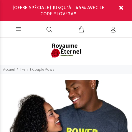
[OFFRE SPÉCIALE] JUSQU'À -45% AVEC LE
CODE "LOVE26"
Accueil
T-shirt Couple Power