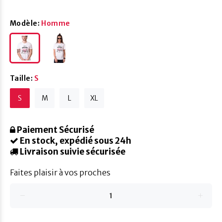
Modèle:
Homme
Taille:
S
S
M
L
XL
Paiement Sécurisé
En stock, expédié sous 24h
Livraison suivie sécurisée
Faites plaisir à vos proches